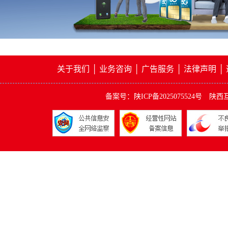
关于我们
│
业务咨询
│
广告服务
│
法律声明
│ 
备案号：陕ICP备2025075524号
陕西